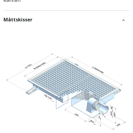
klämram
Måttskisser