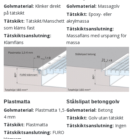
Golvmaterial:
Klinker direkt
Golvmaterial:
Massagolv
på tätskikt
Tätskikt:
Epoxy- eller
Tätskikt:
Tätskikt/Manschett
akrylmassa
som kläms fast
Tätskiktsanslutning:
Tätskiktsanslutning:
Massafläns med ursparing för
Klämfläns
massa
Plastmatta
Stålslipat betonggolv
Golvmaterial:
Plastmatta 1,5-
Golvmaterial:
Betong
4 mm
Tätskikt:
Golv utan tätskikt
Tätskikt:
Plastmatta
Tätskiktsanslutning:
Ingen
Tätskiktsanslutning:
FURO