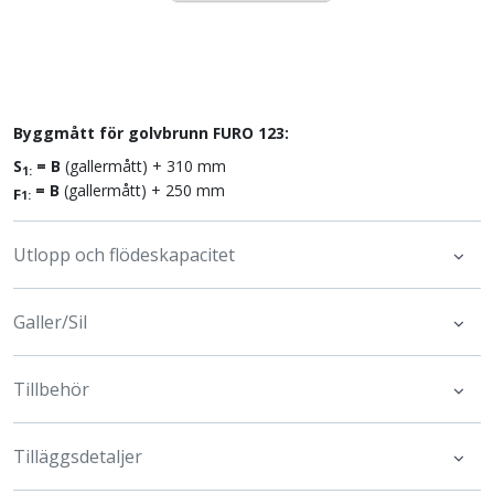
Byggmått för golvbrunn FURO 123:
S
= B
(gallermått) + 310 mm
1:
= B
(gallermått) + 250 mm
F
1:
Utlopp och flödeskapacitet
Galler/Sil
Tillbehör
Tilläggsdetaljer