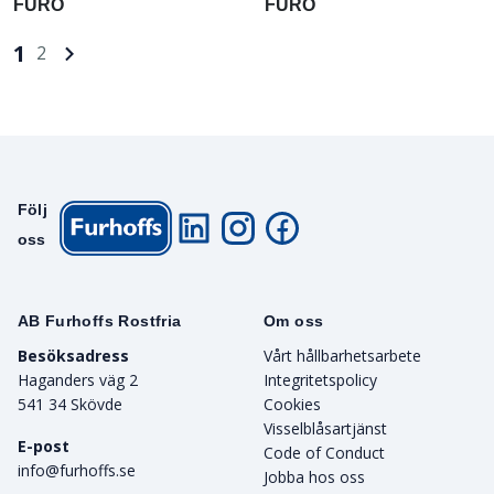
FURO
FURO
1
2
Följ
oss
AB Furhoffs Rostfria
Om oss
Besöksadress
Vårt hållbarhetsarbete
Haganders väg 2
Integritetspolicy
541 34 Skövde
Cookies
Visselblåsartjänst
E-post
Code of Conduct
info@furhoffs.se
Jobba hos oss