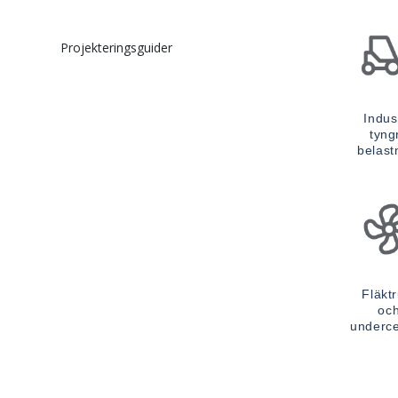
Projekteringsguider
Indust
tyng
belast
Fläkt
oc
underce