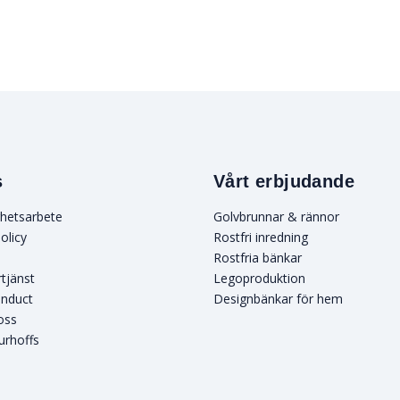
s
Vårt erbjudande
rhetsarbete
Golvbrunnar & rännor
olicy
Rostfri inredning
Rostfria bänkar
rtjänst
Legoproduktion
onduct
Designbänkar för hem
oss
urhoffs