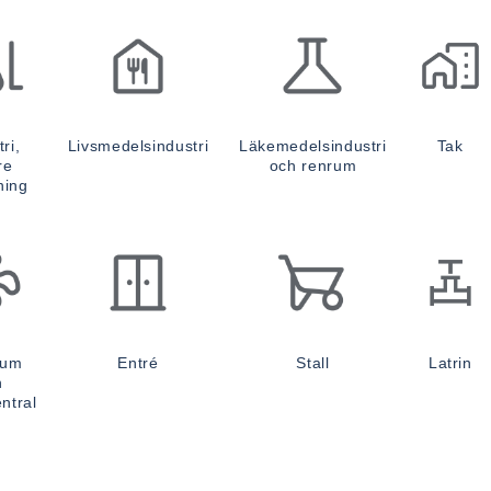
ri,
Livsmedelsindustri
Läkemedelsindustri
Tak
re
och renrum
ning
rum
Entré
Stall
Latrin
h
ntral