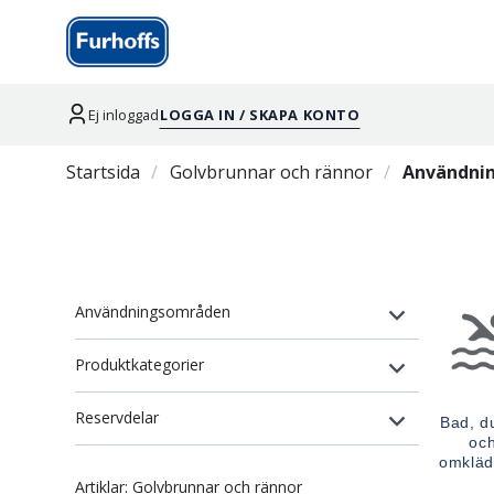
Ej inloggad
LOGGA IN / SKAPA KONTO
Startsida
Golvbrunnar och rännor
Användni
Användningsområden
Produktkategorier
Reservdelar
Bad, d
oc
omkläd
Artiklar: Golvbrunnar och rännor