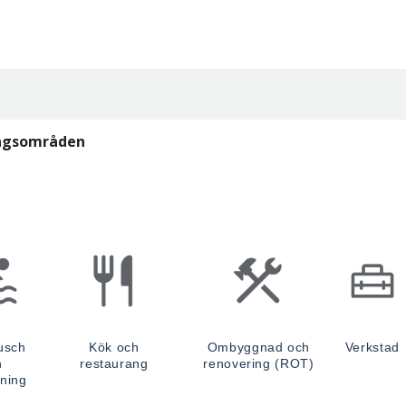
ngsområden
usch
Kök och
Ombyggnad och
Verkstad
h
restaurang
renovering (ROT)
ning