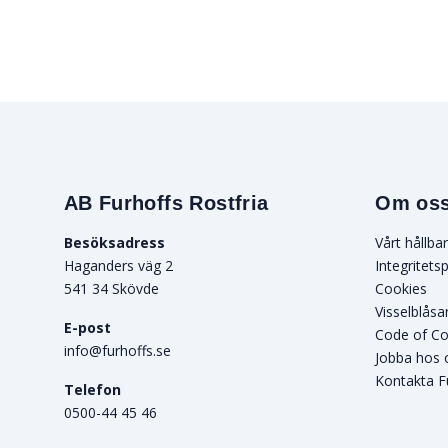
AB Furhoffs Rostfria
Om os
Besöksadress
Vårt hållba
Haganders väg 2
Integritetsp
541 34 Skövde
Cookies
Visselblåsa
E-post
Code of C
info@furhoffs.se
Jobba hos 
Kontakta F
Telefon
0500-44 45 46