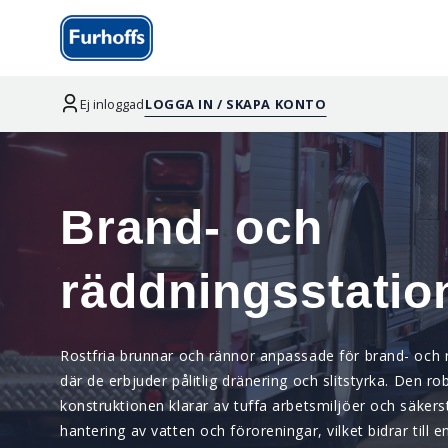
Ej inloggad
LOGGA IN / SKAPA KONTO
Brand- och
räddningsstatio
Rostfria brunnar och rännor anpassade för brand- och 
där de erbjuder pålitlig dränering och slitstyrka. Den ro
konstruktionen klarar av tuffa arbetsmiljöer och säkerst
hantering av vatten och föroreningar, vilket bidrar till 