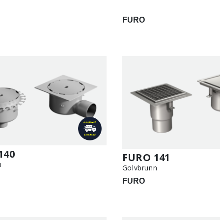
FURO
140
FURO 141
n
Golvbrunn
FURO