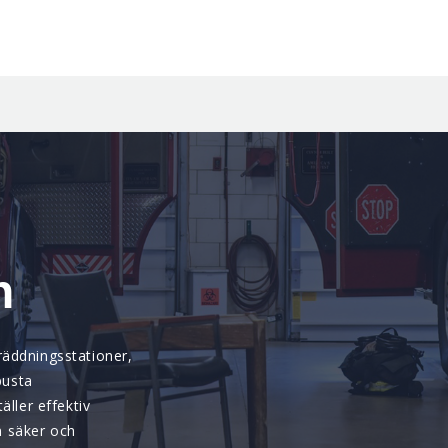
n
räddningsstationer,
busta
äller effektiv
en säker och