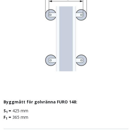
Byggmått för golvränna FURO 148:
S
=
425 mm
1
F
=
365 mm
1