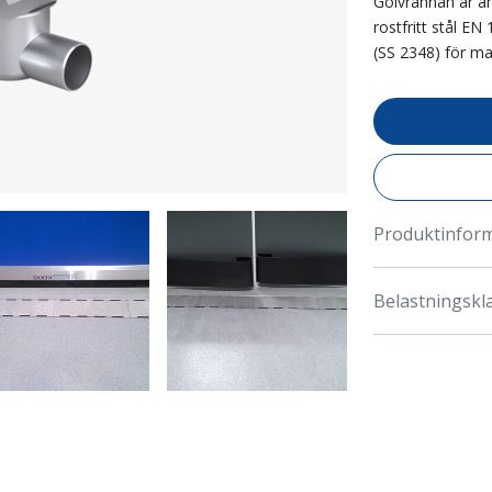
Golvrännan är anp
rostfritt stål EN
(SS 2348) för ma
Produktinfor
Belastningskl