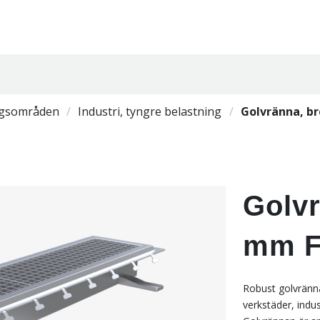
gsområden
Industri, tyngre belastning
Golvränna, b
Golvr
mm F
Robust golvränna
verkstäder, indu