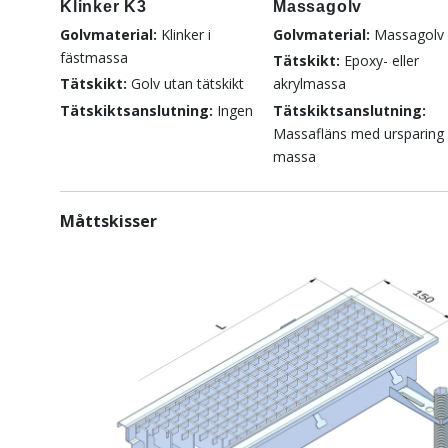
Klinker K3
Massagolv
Golvmaterial:
Klinker i
Golvmaterial:
Massagolv
fästmassa
Tätskikt:
Epoxy- eller
Tätskikt:
Golv utan tätskikt
akrylmassa
Tätskiktsanslutning:
Ingen
Tätskiktsanslutning:
Massafläns med ursparing 
massa
Måttskisser