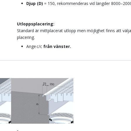
Djup (D)
= 150, rekommenderas vid längder 8000–200
Utloppsplacering:
Standard är mittplacerat utlopp men möjlighet finns att välj
placering.
Ange c/c
från vänster.