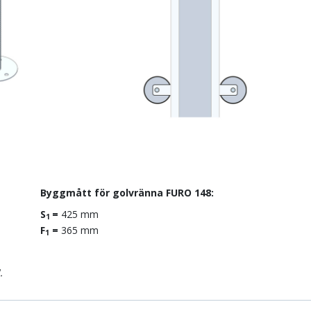
Byggmått för golvränna FURO 148:
S
=
425 mm
1
F
=
365 mm
1
.