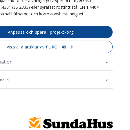
assad för flera vanliga golvtyper och tillverkas i
 1.4301 (SS 2333) eller syrafast rostfritt stål EN 1.4404
ximal hållbarhet och korrosionsbeständighet.
Anpassa och spara i projektkorg
Visa alla artiklar av FURO 148
mation
asser