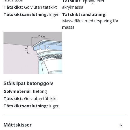
Tätskikt:
Epoxy- eller
Tätskikt:
Golv utan tätskikt
akrylmassa
Tätskiktsanslutning:
Ingen
Tätskiktsanslutning:
Massafläns med ursparing för
massa
Stålslipat betonggolv
Golvmaterial:
Betong
Tätskikt:
Golv utan tätskikt
Tätskiktsanslutning:
Ingen
Måttskisser