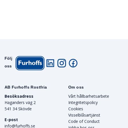
Följ
oss
AB Furhoffs Rostfria
Om oss
Besöksadress
Vårt hållbarhetsarbete
Haganders väg 2
Integritetspolicy
541 34 Skövde
Cookies
Visselblåsartjänst
E-post
Code of Conduct
info@furhoffs.se
Jobba hos oss