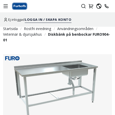
Ej inloggad
LOGGA IN / SKAPA KONTO
Startsida
Rostfri inredning
Användningsområden
Veterinär & djursjukhus
Diskbänk på benbockar FURO904-
01