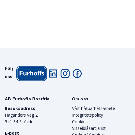
Följ
oss
AB Furhoffs Rostfria
Om oss
Besöksadress
Vårt hållbarhetsarbete
Haganders väg 2
Integritetspolicy
541 34 Skövde
Cookies
Visselblåsartjänst
E-post
Code of Conduct