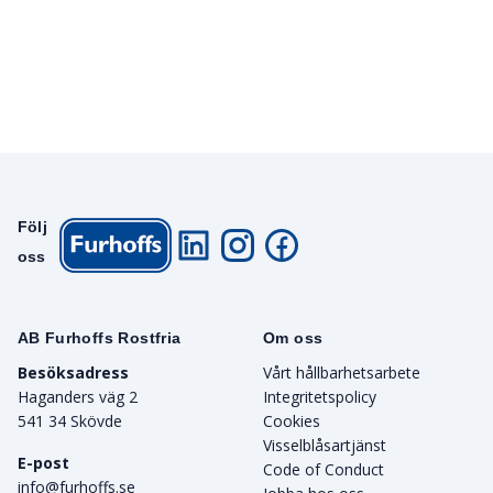
Följ
oss
AB Furhoffs Rostfria
Om oss
Besöksadress
Vårt hållbarhetsarbete
Haganders väg 2
Integritetspolicy
541 34 Skövde
Cookies
Visselblåsartjänst
E-post
Code of Conduct
info@furhoffs.se