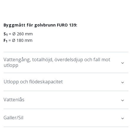
Byggmått för golvbrunn FURO 139:
S
= Ø 260 mm
1
F
= Ø 180 mm
1
Vattengång, totalhöjd, överdelsdjup och fall mot
utlopp
Utlopp och flödeskapacitet
Vattenlås
Galler/Sil