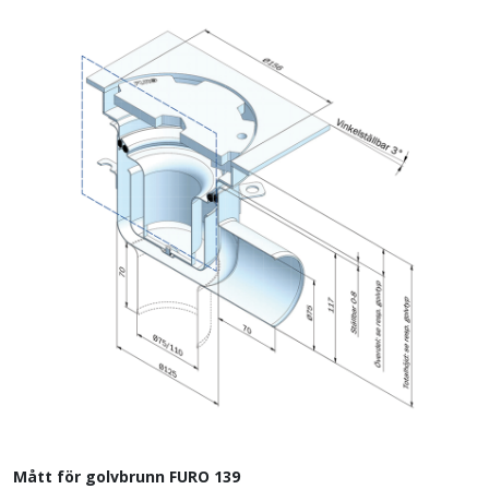
Mått för golvbrunn FURO 139