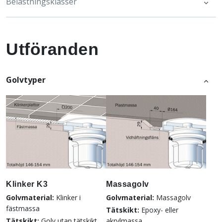
Belastningsklasser
Utföranden
Golvtyper
Klinker K3
Massagolv
Golvmaterial:
Klinker i
Golvmaterial:
Massagolv
fästmassa
Tätskikt:
Epoxy- eller
Tätskikt:
Golv utan tätskikt
akrylmassa