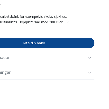
A
k/arbetsbänk för exempelvis skola, sjukhus,
delsindustri. Höjdjusterbar med 200 eller 300
Rita din bänk
mation
ningar