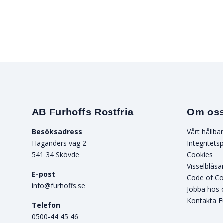
AB Furhoffs Rostfria
Om os
Besöksadress
Vårt hållba
Haganders väg 2
Integritetsp
541 34 Skövde
Cookies
Visselblåsa
E-post
Code of C
info@furhoffs.se
Jobba hos 
Kontakta F
Telefon
0500-44 45 46