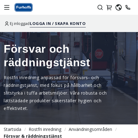
Ej inloggad
LOGGA IN / SKAPA KONTO
Försvar och
räddningstjänst
Rostfri inredning anpassad för försvars- och
räddningstjänst, med fokus på hållbarhet och
slitstyrka i tuffa arbetsmiljöer. Våra robusta och
lättstädade produkter säkerställer hygien och
effektivitet.
Startsida
Rostfri inredning
Användningsområden
Försvar & räddningstjänst