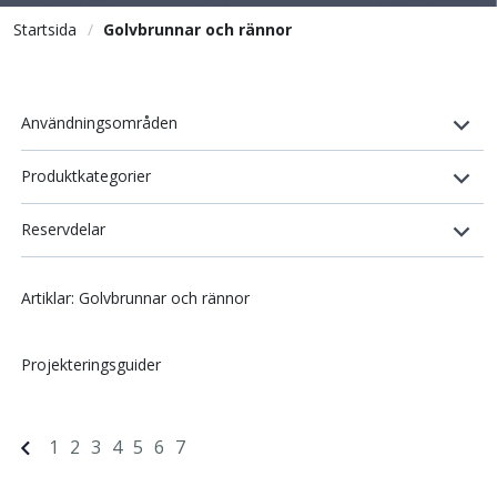
Startsida
Golvbrunnar och rännor
Användningsområden
Produktkategorier
Reservdelar
Artiklar: Golvbrunnar och rännor
Projekteringsguider
1
2
3
4
5
6
7