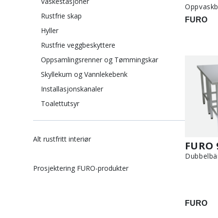
Vaskestasjoner
Oppvaskb
Rustfrie skap
FURO
Hyller
Rustfrie veggbeskyttere
Oppsamlingsrenner og Tømmingskar
Skyllekum og Vannlekebenk
Installasjonskanaler
Toalettutsyr
Alt rustfritt interiør
FURO 
Dubbelbä
Prosjektering FURO-produkter
FURO