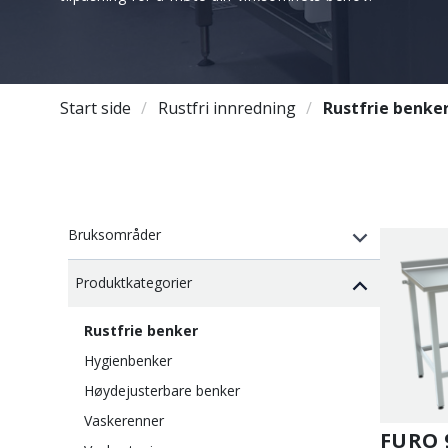
Start side
Rustfri innredning
Rustfrie benke
Bruksområder
Produktkategorier
Rustfrie benker
Hygienbenker
Høydejusterbare benker
Vaskerenner
FURO 