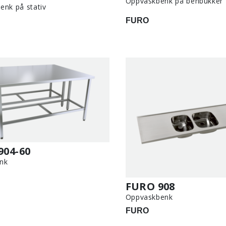
Oppvaskbenk på benbukker
enk på stativ
FURO
904-60
nk
FURO 908
Oppvaskbenk
FURO