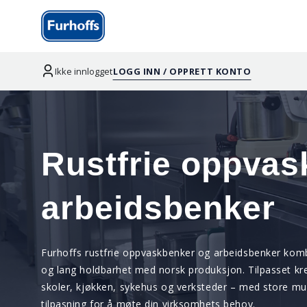
Ikke innlogget
LOGG INN / OPPRETT KONTO
Rustfrie oppvas
arbeidsbenker
Furhoffs rustfrie oppvaskbenker og arbeidsbenker komb
og lang holdbarhet med norsk produksjon. Tilpasset k
skoler, kjøkken, sykehus og verksteder – med store mul
tilpasning for å møte din virksomhets behov.