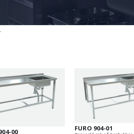
r
FURO 904-01
904-00