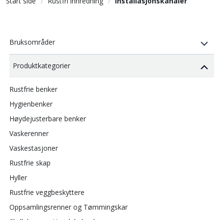
Start side
Rustfri innredning
Installasjonskanaler
Bruksområder
Produktkategorier
Rustfrie benker
Hygienbenker
Høydejusterbare benker
Vaskerenner
Vaskestasjoner
Rustfrie skap
Hyller
Rustfrie veggbeskyttere
Oppsamlingsrenner og Tømmingskar