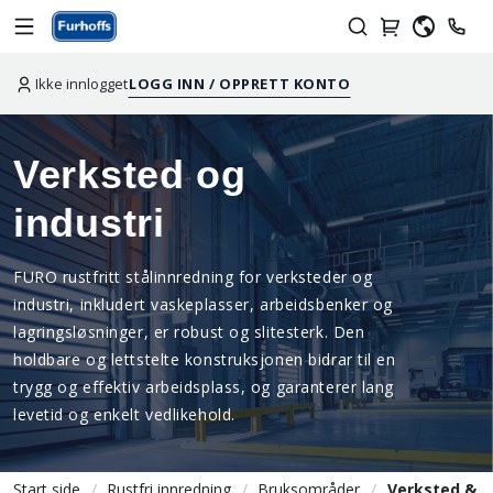
Ikke innlogget
LOGG INN / OPPRETT KONTO
Verksted og
industri
FURO rustfritt stålinnredning for verksteder og
industri, inkludert vaskeplasser, arbeidsbenker og
lagringsløsninger, er robust og slitesterk. Den
holdbare og lettstelte konstruksjonen bidrar til en
trygg og effektiv arbeidsplass, og garanterer lang
levetid og enkelt vedlikehold.
Start side
Rustfri innredning
Bruksområder
Verksted &