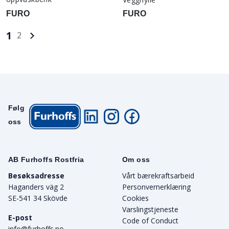
FURO
FURO
1
2
Følg
oss
AB Furhoffs Rostfria
Om oss
Besøksadresse
Vårt bærekraftsarbeid
Haganders väg 2
Personvernerklæring
SE-541 34 Skövde
Cookies
Varslingstjeneste
E-post
Code of Conduct
info@furhoffs.no