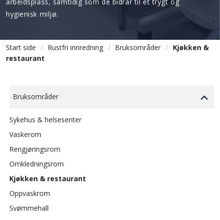
arbeidsplass, samtidig som de bidrar til et trygt og
hygienisk miljø.
Start side
Rustfri innredning
Bruksområder
Kjøkken &
restaurant
Bruksområder
Sykehus & helsesenter
Vaskerom
Rengjøringsrom
Omkledningsrom
Kjøkken & restaurant
Oppvaskrom
Svømmehall