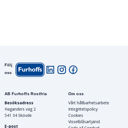
Följ
oss
AB Furhoffs Rostfria
Om oss
Besöksadress
Vårt hållbarhetsarbete
Haganders väg 2
Integritetspolicy
541 34 Skövde
Cookies
Visselblåsartjänst
E-post
Code of Conduct