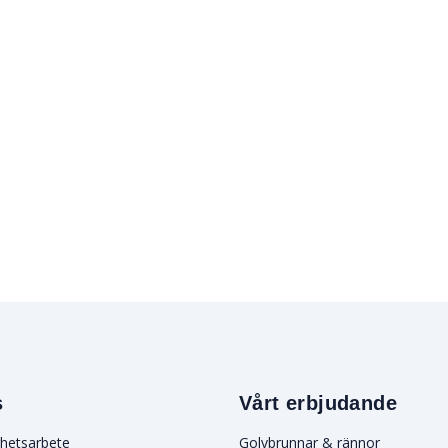
s
Vårt erbjudande
rhetsarbete
Golvbrunnar & rännor