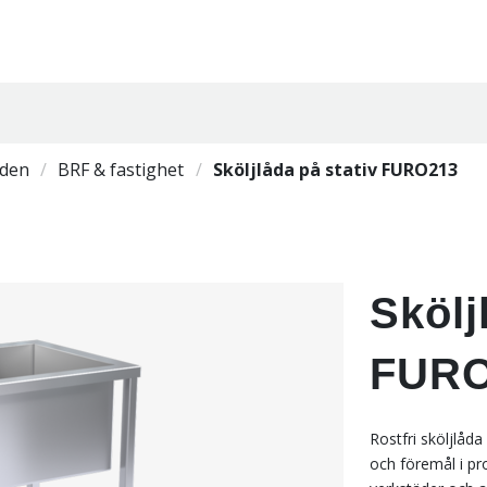
den
BRF & fastighet
Sköljlåda på stativ FURO213
Skölj
FURO
Rostfri sköljlåda
och föremål i pro