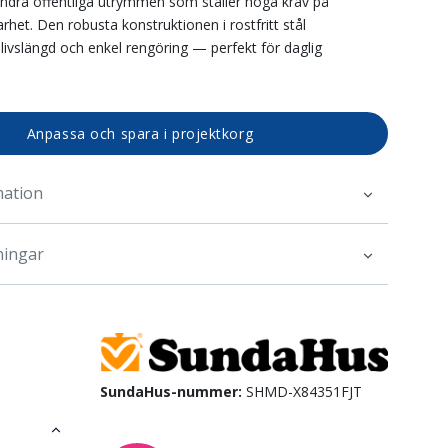
ndra offentliga utrymmen som ställer höga krav på
rhet. Den robusta konstruktionen i rostfritt stål
 livslängd och enkel rengöring — perfekt för daglig
Anpassa och spara i projektkorg
mation
ningar
SundaHus-nummer:
SHMD-X84351FJT