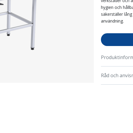
verkstäder och a
hygien och hållba
säkerställer lång
användning.
Produktinfor
Råd och anvis