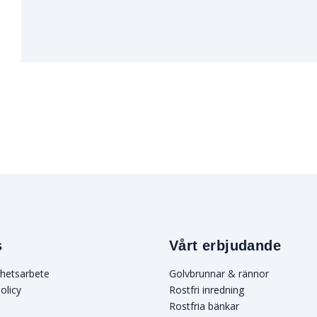
s
Vårt erbjudande
rhetsarbete
Golvbrunnar & rännor
olicy
Rostfri inredning
Rostfria bänkar