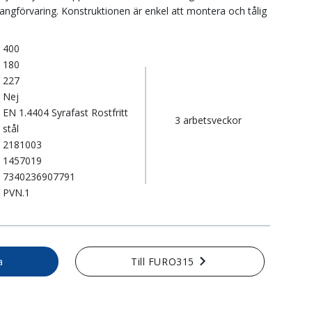
ngförvaring. Konstruktionen är enkel att montera och tålig
400
180
227
Nej
EN 1.4404 Syrafast Rostfritt
3 arbetsveckor
stål
2181003
1457019
7340236907791
PVN.1
a
Till FURO315