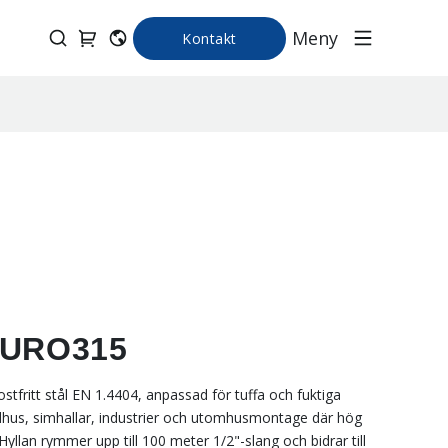
Meny
Kontakt
 FURO315
 rostfritt stål EN 1.4404, anpassad för tuffa och fuktiga
adhus, simhallar, industrier och utomhusmontage där hög
yllan rymmer upp till 100 meter 1/2"-slang och bidrar till