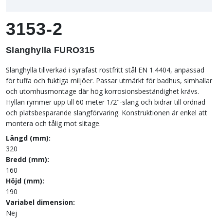
3153-2
Slanghylla FURO315
Slanghylla tillverkad i syrafast rostfritt stål EN 1.4404, anpassad
för tuffa och fuktiga miljöer. Passar utmärkt för badhus, simhallar
och utomhusmontage där hög korrosionsbeständighet krävs.
Hyllan rymmer upp till 60 meter 1/2"-slang och bidrar till ordnad
och platsbesparande slangförvaring. Konstruktionen är enkel att
montera och tålig mot slitage.
Längd (mm):
320
Bredd (mm):
160
Höjd (mm):
190
Variabel dimension:
Nej