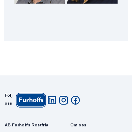
Följ
oss
AB Furhoffs Rostfria
Om oss