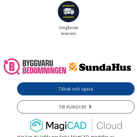
Omgående
leverans
Tillval och spara
Till FURO195
Här kan du ladda ner fasta MagiCAD-modeller av