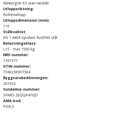
Klinkergolv K3 utan tätskikt
Utloppsriktning:
Bottenutlopp
Utloppsdimension (mm):
110
Stålkvalitet:
EN 1.4404 Syrafast Rostfritt stål
Belastningsklass:
L15 - max 1500 kg
NRF-nummer:
1431971
GTIN-nummer:
7340236907364
Byggvarubedömningen:
201932
SundaHus-nummer:
SHMD-2EQQK4YVJD
AMA-kod:
PDB.3