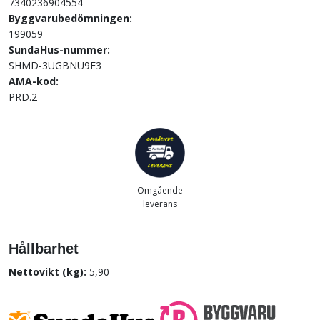
7340236904554
Byggvarubedömningen:
199059
SundaHus-nummer:
SHMD-3UGBNU9E3
AMA-kod:
PRD.2
Omgående
leverans
Hållbarhet
Nettovikt (kg):
5,90