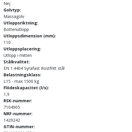
Nej
Golvtyp:
Massagolv
Utloppsriktning:
Bottenutlopp
Utloppsdimension (mm):
110
Utloppsplacering:
Utlopp i mitten
Stålkvalitet:
EN 1.4404 Syrafast Rostfritt stål
Belastningsklass:
L15 - max 1500 kg
Flödeskapacitet (l/s):
1,9
RSK-nummer:
7104905
NRF-nummer:
1429242
GTIN-nummer: