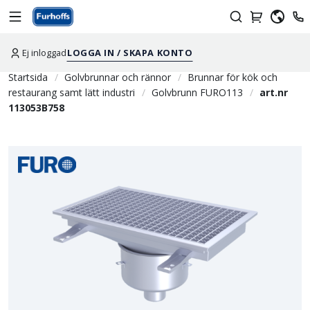
Ej inloggad
LOGGA IN / SKAPA KONTO
Startsida
Golvbrunnar och rännor
Brunnar för kök och
restaurang samt lätt industri
Golvbrunn FURO113
art.nr
113053B758