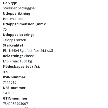
Golvtyp:
Stålslipat betonggolv
Utloppsriktning:
Bottenutlopp
Utloppsdimension (mm):
75
Utloppsplacering:
Utlopp i mitten
Stålkvalitet:
EN 1.4404 Syrafast Rostfritt stål
Belastningsklass:
L15 - max 1500 kg
Flödeskapacitet (l/s):
4,5
RSK-nummer:
7111016
NRF-nummer:
1431063
GTIN-nummer:
7340236903007