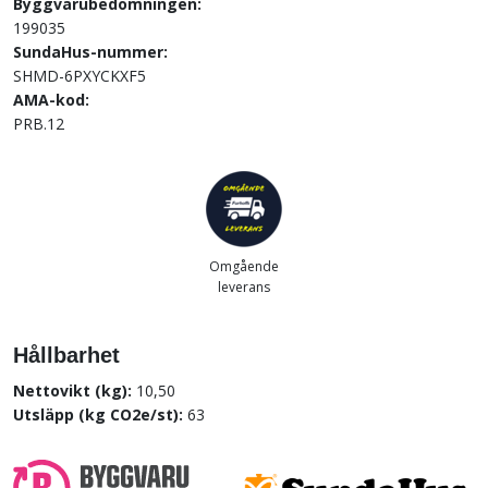
Byggvarubedömningen:
199035
SundaHus-nummer:
SHMD-6PXYCKXF5
AMA-kod:
PRB.12
Omgående
leverans
Hållbarhet
Nettovikt (kg):
10,50
Utsläpp (kg CO2e/st):
63