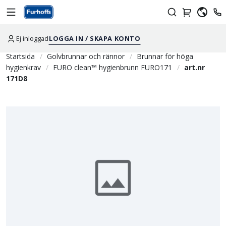
Ej inloggad
LOGGA IN / SKAPA KONTO
Startsida
Golvbrunnar och rännor
Brunnar för höga
hygienkrav
FURO clean™ hygienbrunn FURO171
art.nr
171D8