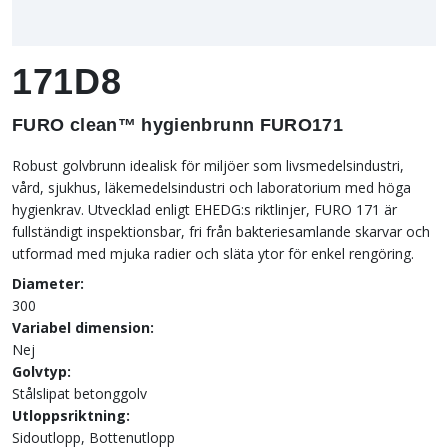
171D8
FURO clean™ hygienbrunn FURO171
Robust golvbrunn idealisk för miljöer som livsmedelsindustri,
vård, sjukhus, läkemedelsindustri och laboratorium med höga
hygienkrav. Utvecklad enligt EHEDG:s riktlinjer, FURO 171 är
fullständigt inspektionsbar, fri från bakteriesamlande skarvar och
utformad med mjuka radier och släta ytor för enkel rengöring.
Diameter:
300
Variabel dimension:
Nej
Golvtyp:
Stålslipat betonggolv
Utloppsriktning:
Sidoutlopp, Bottenutlopp