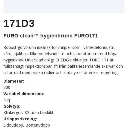
171D3
FURO clean™ hygienbrunn FURO171
Robust golvbrunn idealisk för miljöer som livsmedelsindustri,
vård, sjukhus, läkemedelsindustri och laboratorium med höga
hygienkrav. Utvecklad enligt EHEDG:s riktlinjer, FURO 171 är
fullständigt inspektionsbar, fri från bakteriesamlande skarvar och
utformad med mjuka radier och släta ytor för enkel rengöring.
Diameter:
300
Variabel dimension:
Nej
Golvtyp:
Klinkergolv K3 utan tätskikt
Utloppsriktning:
Sidoutlopp, Bottenutlopp