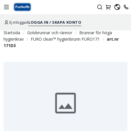
Ej inloggad
LOGGA IN / SKAPA KONTO
Startsida
Golvbrunnar och rännor
Brunnar för höga
hygienkrav
FURO clean™ hygienbrunn FURO171
art.nr
171D3