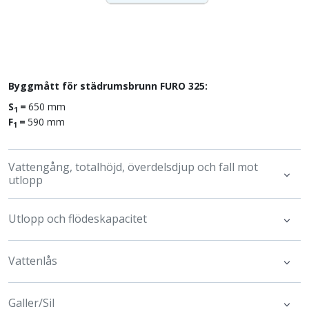
Byggmått för städrumsbrunn FURO 325:
S
=
650 mm
1
F
=
590 mm
1
Vattengång, totalhöjd, överdelsdjup och fall mot
utlopp
Utlopp och flödeskapacitet
Vattenlås
Galler/Sil