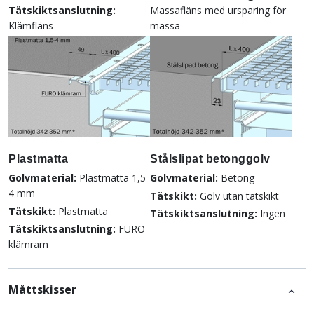
Tätskiktsanslutning:
Massafläns med ursparing för
Klämfläns
massa
Plastmatta
Stålslipat betonggolv
Golvmaterial:
Plastmatta 1,5-
Golvmaterial:
Betong
4 mm
Tätskikt:
Golv utan tätskikt
Tätskikt:
Plastmatta
Tätskiktsanslutning:
Ingen
Tätskiktsanslutning:
FURO
klämram
Måttskisser