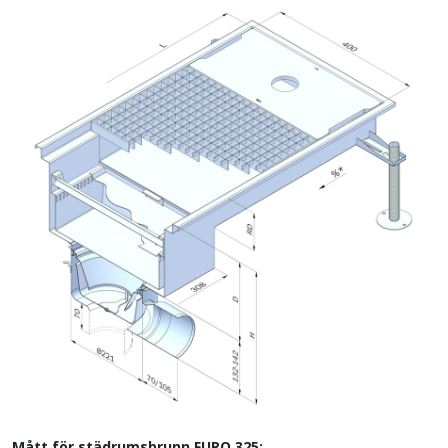
Mått för städrumsbrunn FURO 325: