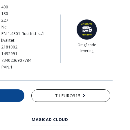
400
180
227
Nei
EN 1.4301 Rustfritt stål
kvalitet
Omgående
2181002
levering
1432991
7340236907784
PVN.1
e
Til FURO315
MAGICAD CLOUD