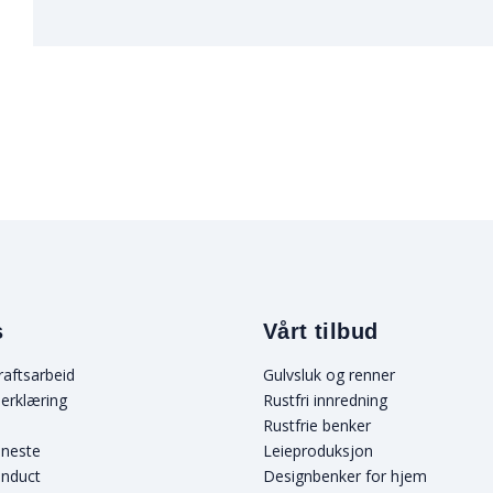
s
Vårt tilbud
raftsarbeid
Gulvsluk og renner
erklæring
Rustfri innredning
Rustfrie benker
eneste
Leieproduksjon
onduct
Designbenker for hjem