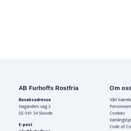
AB Furhoffs Rostfria
Om os
Besøksadresse
Vårt bærek
Haganders väg 2
Personvern
SE-541 34 Skövde
Cookies
Varslingstj
E-post
Code of C